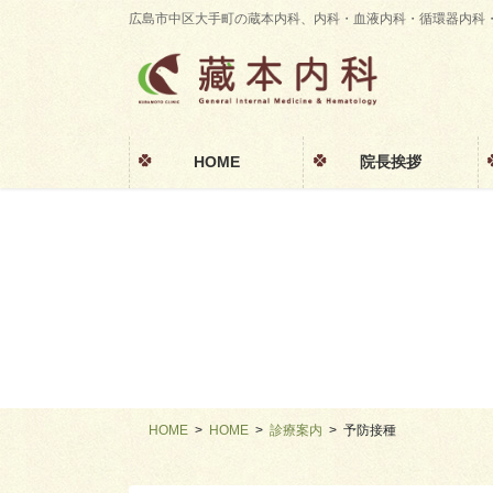
コ
ナ
広島市中区大手町の蔵本内科、内科・血液内科・循環器内科
ン
ビ
テ
ゲ
ン
ー
ツ
シ
に
ョ
HOME
院長挨拶
移
ン
動
に
移
動
HOME
HOME
診療案内
予防接種