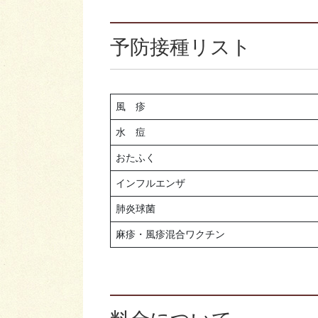
予防接種リスト
風 疹
水 痘
おたふく
インフルエンザ
肺炎球菌
麻疹・風疹混合ワクチン