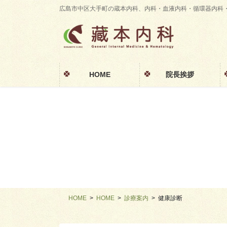
コ
ナ
広島市中区大手町の蔵本内科、内科・血液内科・循環器内科
ン
ビ
テ
ゲ
ン
ー
ツ
シ
に
ョ
HOME
院長挨拶
移
ン
動
に
移
動
HOME
HOME
診療案内
健康診断