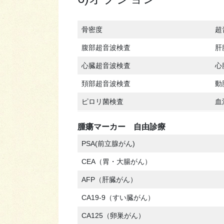
骨密度
超
腹部超音波検査
肝
心臓超音波検査
心
頚部超音波検査
動
ピロリ菌検査
血
腫瘍マーカー 自由診療
PSA(前立腺がん)
CEA（胃・大腸がん）
AFP（肝臓がん）
CA19-9（すい臓がん）
CA125（卵巣がん）