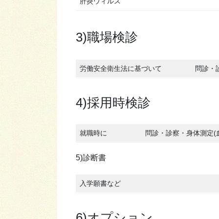
肝炎ウィルス
3)職場検診
労働安全衛生法に基づいて
問診・
4)採用時検診
就職時に
問診・診察・身体測定(
5)診断書
入学願書など
6)オプション