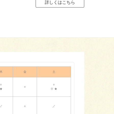
詳しくはこちら
木
金
土
○
○
○
★
※ ★
／
○
／