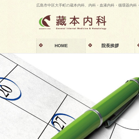
コ
ナ
広島市中区大手町の蔵本内科、内科・血液内科・循環器内科
ン
ビ
テ
ゲ
ン
ー
ツ
シ
に
ョ
HOME
院長挨拶
移
ン
動
に
移
動
Previous