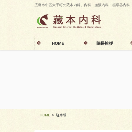
コ
ナ
広島市中区大手町の蔵本内科、内科・血液内科・循環器内科
ン
ビ
テ
ゲ
ン
ー
ツ
シ
に
ョ
HOME
院長挨拶
移
ン
動
に
移
動
HOME
駐車場